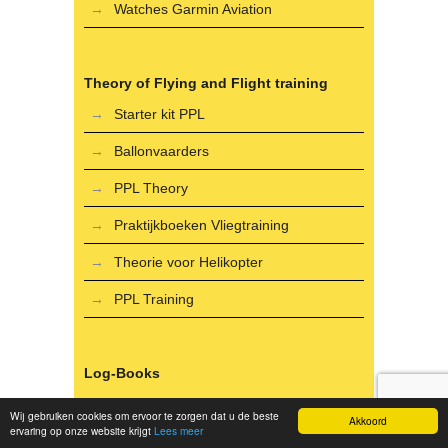
Watches Garmin Aviation
Theory of Flying and Flight training
Starter kit PPL
Ballonvaarders
PPL Theory
Praktijkboeken Vliegtraining
Theorie voor Helikopter
PPL Training
Log-Books
Aviation books
Wij gebruiken cookies om ervoor te zorgen dat u de beste
Akkoord
ervaring op onze website krijgt
Lees meer