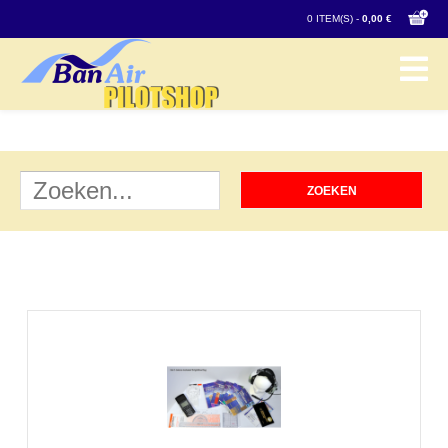
0 ITEM(S) -
0,00 €