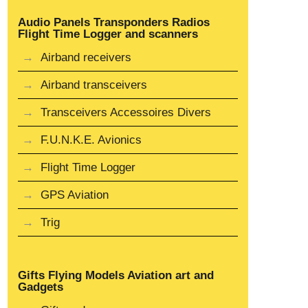
Audio Panels Transponders Radios
Flight Time Logger and scanners
Airband receivers
Airband transceivers
Transceivers Accessoires Divers
F.U.N.K.E. Avionics
Flight Time Logger
GPS Aviation
Trig
Gifts Flying Models Aviation art and
Gadgets