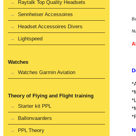
Raytalk Top Quality Headsets
Sennheiser Accessoires
Ba
Headset Accessoires Divers
Nu
Lightspeed
A
Watches
D
Watches Garmin Aviation
*
*
Theory of Flying and Flight training
*
Starter kit PPL
*
*
Ballonvaarders
N
PPL Theory