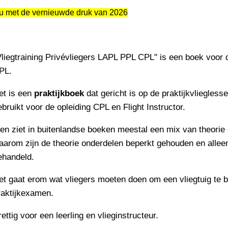
u met de vernieuwde druk van 2026
Vliegtraining Privévliegers LAPL PPL CPL" is een boek voor d
PL.
et is een
praktijkboek
dat gericht is op de praktijkvliegles
ebruikt voor de opleiding CPL en Flight Instructor.
en ziet in buitenlandse boeken meestal een mix van theorie en 
aarom zijn de theorie onderdelen beperkt gehouden en alleen 
ehandeld.
et gaat erom wat vliegers moeten doen om een vliegtuig te be
raktijkexamen.
ettig voor een leerling en vlieginstructeur.