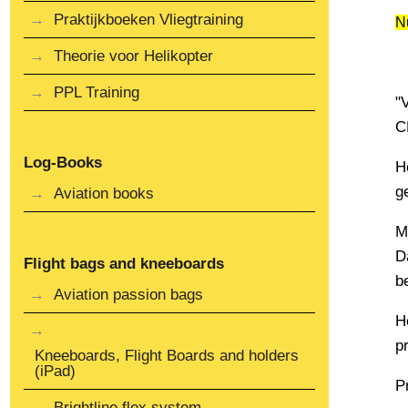
Praktijkboeken Vliegtraining
N
Theorie voor Helikopter
PPL Training
"
C
Log-Books
H
g
Aviation books
M
D
Flight bags and kneeboards
b
Aviation passion bags
H
p
Kneeboards, Flight Boards and holders
(iPad)
Pr
Brightline flex system