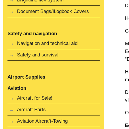
D
Document Bags/lLogbook Covers
H
G
Safety and navigation
Navigation and technical aid
M
E
Safety and survival
“
H
Airport Supplies
m
Aviation
D
Aircraft for Sale!
vl
Aircraft Parts
O
Aviation Aircraft-Towing
E