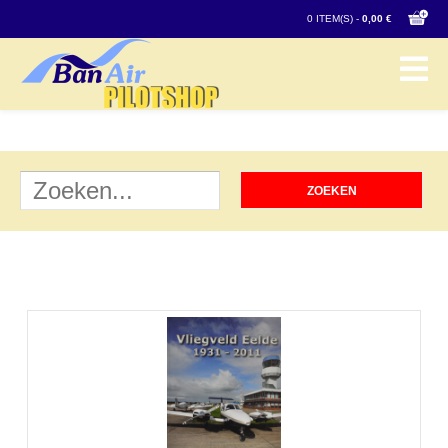
0 ITEM(S) -
0,00 €