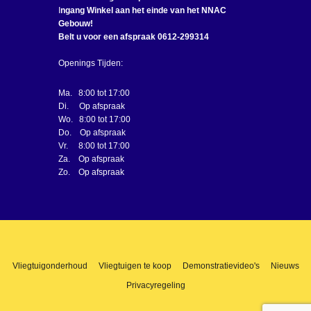
I
ngang Winkel aan het einde van het NNAC
Gebouw!
Belt u voor een afspraak 0612-299314
Openings Tijden:
Ma. 8:00 tot 17:00
Di. Op afspraak
Wo. 8:00 tot 17:00
Do. Op afspraak
Vr. 8:00 tot 17:00
Za. Op afspraak
Zo. Op afspraak
Vliegtuigonderhoud
Vliegtuigen te koop
Demonstratievideo's
Nieuws
Privacyregeling