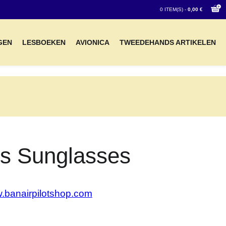
0 ITEM(S) -
0,00 €
GEN
LESBOEKEN
AVIONICA
TWEEDEHANDS ARTIKELEN
es Sunglasses
w
.banairpilotshop.com