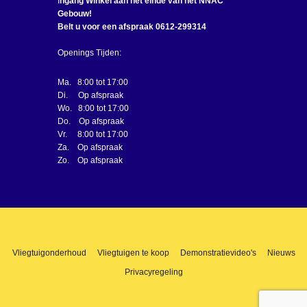
I
ngang Winkel aan het einde van het NNAC
Gebouw!
Belt u voor een afspraak 0612-299314
Openings Tijden:
Ma. 8:00 tot 17:00
Di. Op afspraak
Wo. 8:00 tot 17:00
Do. Op afspraak
Vr. 8:00 tot 17:00
Za. Op afspraak
Zo. Op afspraak
Vliegtuigonderhoud
Vliegtuigen te koop
Demonstratievideo's
Nieuws
Privacyregeling