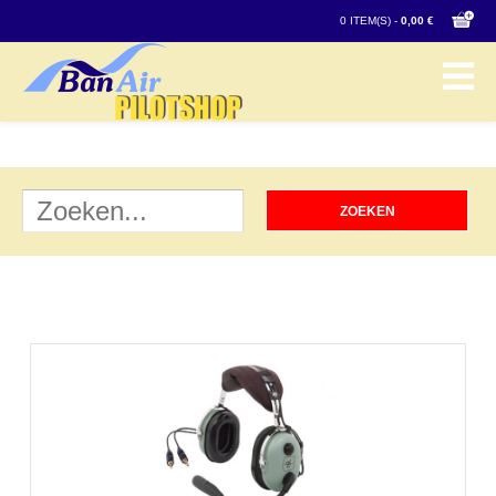
0 ITEM(S) -
0,00 €