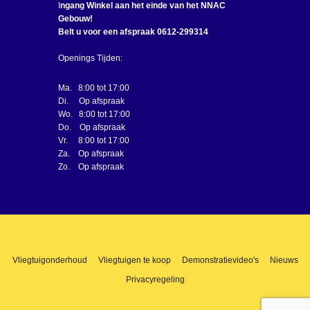
I
ngang Winkel aan het einde van het NNAC
Gebouw!
Belt u voor een afspraak 0612-299314
Openings Tijden:
Ma. 8:00 tot 17:00
Di. Op afspraak
Wo. 8:00 tot 17:00
Do. Op afspraak
Vr. 8:00 tot 17:00
Za. Op afspraak
Zo. Op afspraak
Vliegtuigonderhoud
Vliegtuigen te koop
Demonstratievideo's
Nieuws
Privacyregeling