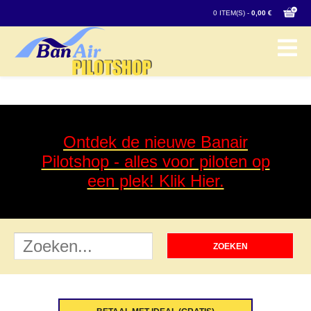
0 ITEM(S) -
0,00 €
Ontdek de nieuwe B
anair
Pilotshop - alles voor piloten op
een plek! Klik Hier.