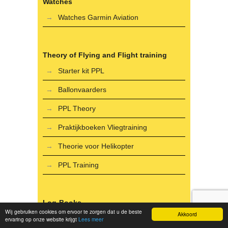
Watches
Watches Garmin Aviation
Theory of Flying and Flight training
Starter kit PPL
Ballonvaarders
PPL Theory
Praktijkboeken Vliegtraining
Theorie voor Helikopter
PPL Training
Log-Books
Wij gebruiken cookies om ervoor te zorgen dat u de beste
Akkoord
Aviation books
ervaring op onze website krijgt
Lees meer