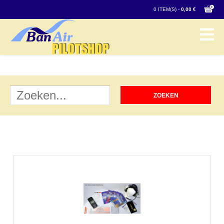
0 ITEM(S) -
0,00 €