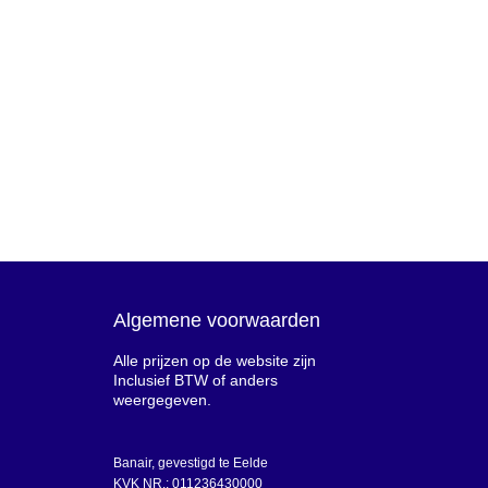
Algemene voorwaarden
Alle prijzen op de website zijn
Inclusief BTW of anders
weergegeven.
Banair, gevestigd te Eelde
KVK NR.: 011236430000