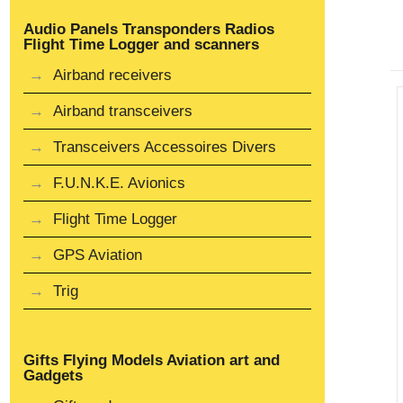
Audio Panels Transponders Radios
Flight Time Logger and scanners
Airband receivers
Airband transceivers
Transceivers Accessoires Divers
F.U.N.K.E. Avionics
Flight Time Logger
GPS Aviation
Trig
Gifts Flying Models Aviation art and
Gadgets