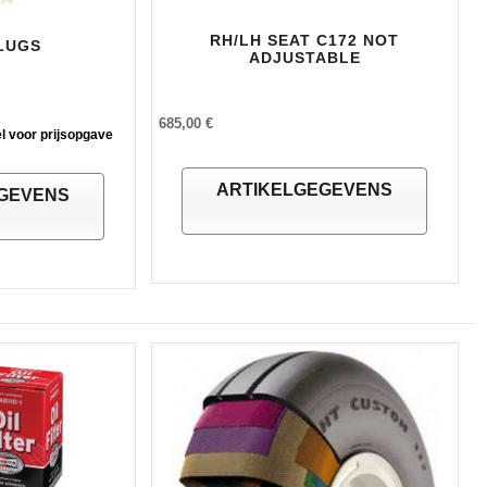
RH/LH SEAT C172 NOT
LUGS
ADJUSTABLE
685,00 €
l voor prijsopgave
ARTIKELGEGEVENS
GEVENS