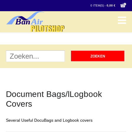
0 ITEM(S) -
0,00 €
Document Bags/lLogbook
Covers
Several Useful DocuBags and Logbook covers