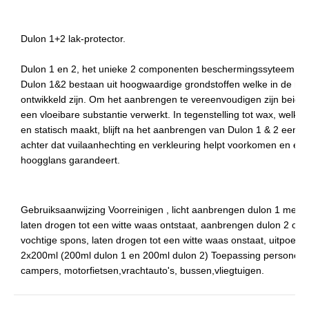
Dulon 1+2 lak-protector.
Dulon 1 en 2, het unieke 2 componenten beschermingssyteem voor
Dulon 1&2 bestaan uit hoogwaardige grondstoffen welke in de ruim
ontwikkeld zijn. Om het aanbrengen te vereenvoudigen zijn beide
een vloeibare substantie verwerkt. In tegenstelling tot wax, welke 
en statisch maakt, blijft na het aanbrengen van Dulon 1 & 2 een m
achter dat vuilaanhechting en verkleuring helpt voorkomen en e
hoogglans garandeert.
Gebruiksaanwijzing Voorreinigen , licht aanbrengen dulon 1 met e
laten drogen tot een witte waas ontstaat, aanbrengen dulon 2 op
vochtige spons, laten drogen tot een witte waas onstaat, uitpoets
2x200ml (200ml dulon 1 en 200ml dulon 2) Toepassing personena
campers, motorfietsen,vrachtauto's, bussen,vliegtuigen.