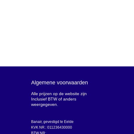
Algemene voorwaarden
Alle prijzen op de website zijn
Inclusief BTW of anders
weergegeven.
Banair, gevestigd te Eelde
KVK NR.: 011236430000
BTW NR: